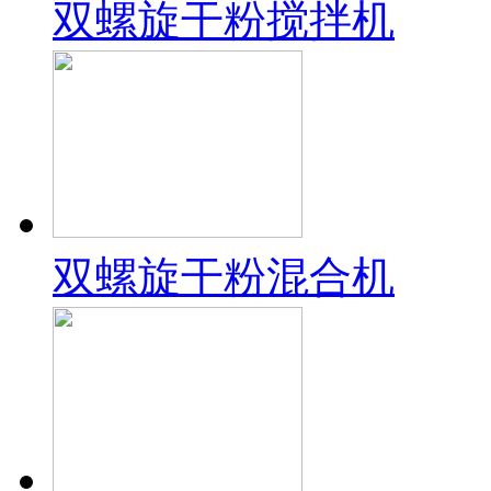
双螺旋干粉搅拌机
双螺旋干粉混合机