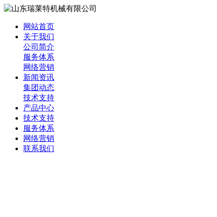
网站首页
关于我们
公司简介
服务体系
网络营销
新闻资讯
集团动态
技术支持
产品中心
技术支持
服务体系
网络营销
联系我们