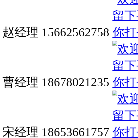
赵经理 15662562758
曹经理 18678021235
宋经理 18653661757