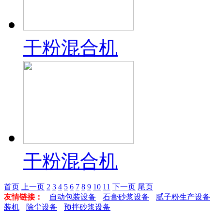
干粉混合机
干粉混合机
首页
上一页
2
3
4
5
6
7
8
9
10
11
下一页
尾页
友情链接：
自动包装设备
石膏砂浆设备
腻子粉生产设备
装机
除尘设备
预拌砂浆设备